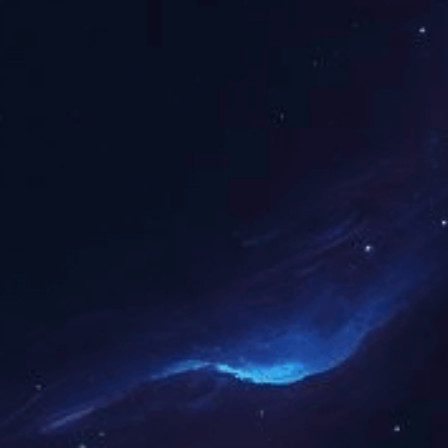
2020-06-28
突破自我 “寓”攀高峰
2020-03-01