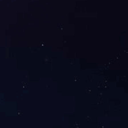
星空online（中国）业绩
人才招聘
公路项目
人才招聘
房建项目
市政项目