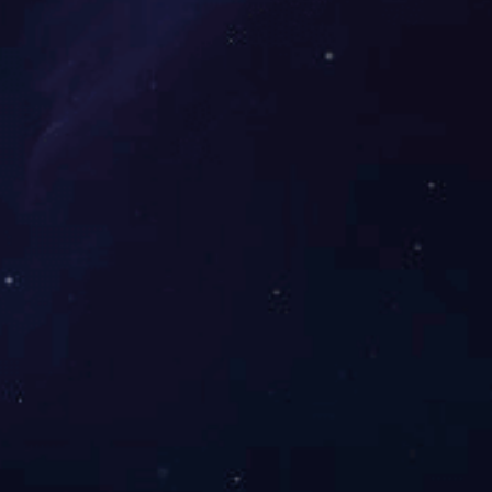
首页
上一页
1
2
下一页
尾页
星空online（中国）
业务范畴
企业荣誉
工程施工总承包
个人荣誉
工程物资集中采购平台体系
建筑材料供应链体系