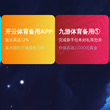
年会“牛”报：百分努力,只为你、我、他更好
2021-03-31
2020年第一季度例会暨星空online（中国）市场经营形势分析会顺利召开