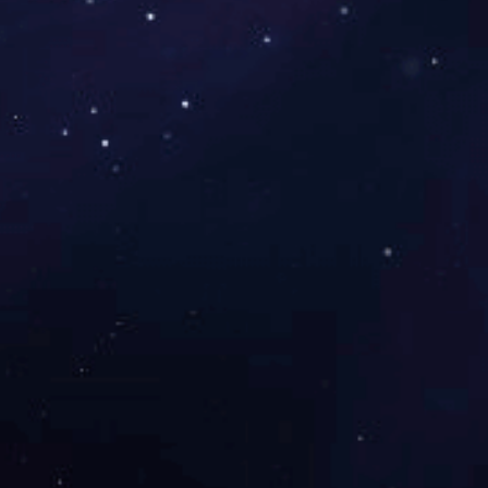
星空online（中国）简介
星空web版登录入口
领导致辞
星空online（中国）新闻
星空online（中国）简介
企业论坛
企业核心班子