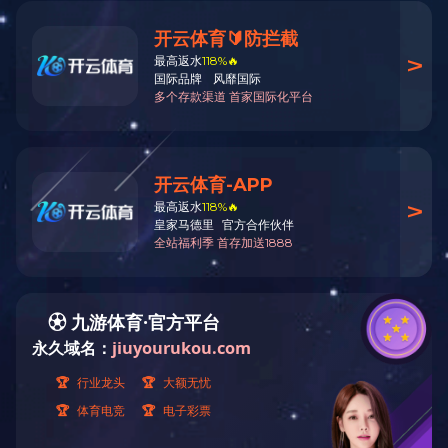
项目名称：后海片区市政道路及配套项目（汀泽一
上一篇：禅城区普君北路改造工程
下一篇：虹岭路排水管网整改工程
星空online（中国）简介
星空web版登录入口
领导致辞
星空online（中国）新闻
星空online（中国）简介
企业论坛
企业核心班子