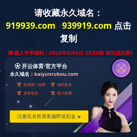
业务范畴
星空web版登录入口
星空online（中国）业绩
星空online（中国）
星空online（中国）简介
工程施工总承包
星空online（中国）新闻
企业荣誉
工程物资集中采购平台体系
公路项目
领导致辞
个人荣誉
房建项目
企业论坛
首页
市政项目
星空online（中国）简介
建筑材料供应链体系
地质灾害防治项目
企业核心班子
全过程工程咨询
装修项目
抗震支架项目
企业文化
别墅智能家居一站式建造承包商
沥青搅拌站项目
团队活动
后海片区市政道路及配套项
来源:
作者: zhongyujianzhu